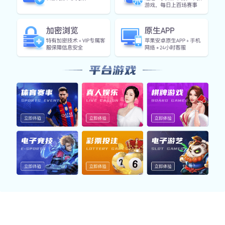
智能引擎实时数据快照
利用九游电子娱乐官方网站构建的智能分析系统，实时捕捉
各项运行数据，提升平台的响应效率与数据稳定性。
响应速度
0.18s
平均页面加载