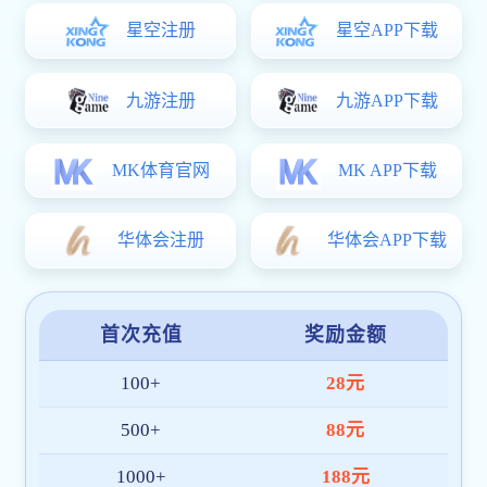
九游电子娱乐官方网站公司简介
九游电子娱乐官方网站
是一家面向全球市场的综合体育赛事
直播与数据服务平台，专注于为体育迷打造高品质的数字化
观赛体验。我们整合
高清赛事直播、数据分析、多终端同步
等核心功能，为用户提供一站式的九游官网·(中国大陆) 手机
游戏第一门户 - 官方网站服务。
平台通过多项国际安全认证，系统架构稳定高效，全面适配
APP、PC 和移动网页端。在东南亚、中东、欧洲等区域建立
了本地化技术与客服团队，确保每位用户都能获得便捷、可
靠的服务体验。
截至目前，九游电子娱乐官方网站 已拥有超
100 万+
注册用
户，服务网络覆盖十余国家与地区，日均访问量持续增长，
深受广大体育爱好者喜爱。