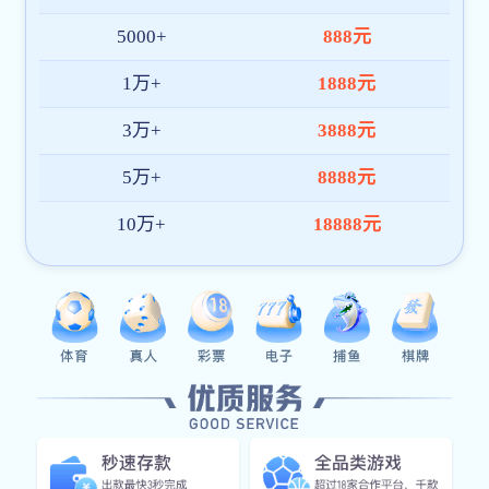
我们将继续秉持“
技术创新、用户至上、安全高效
”的理念，
持续优化产品架构与内容体验，致力于成为全球领先的九游
官网·(中国大陆) 手机游戏第一门户 - 官方网站平台。